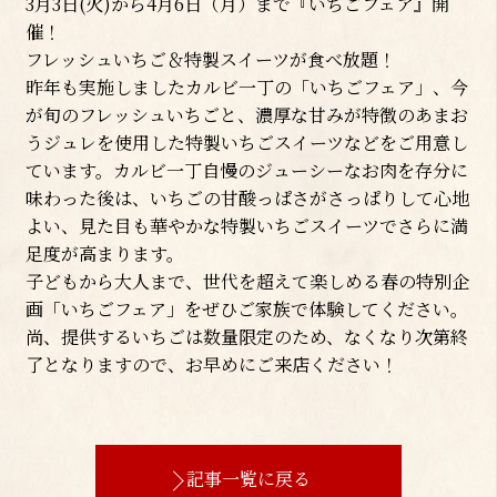
3月3日(火)から4月6日（月）まで『いちごフェア』開
催！
フレッシュいちご＆特製スイーツが食べ放題！
昨年も実施しましたカルビ一丁の「いちごフェア」、今
が旬のフレッシュいちごと、濃厚な甘みが特徴のあまお
うジュレを使用した特製いちごスイーツなどをご用意し
ています。カルビ一丁自慢のジューシーなお肉を存分に
味わった後は、いちごの甘酸っぱさがさっぱりして心地
よい、見た目も華やかな特製いちごスイーツでさらに満
足度が高まります。
子どもから大人まで、世代を超えて楽しめる春の特別企
画「いちごフェア」をぜひご家族で体験してください。
尚、提供するいちごは数量限定のため、なくなり次第終
了となりますので、お早めにご来店ください！
記事一覧に戻る