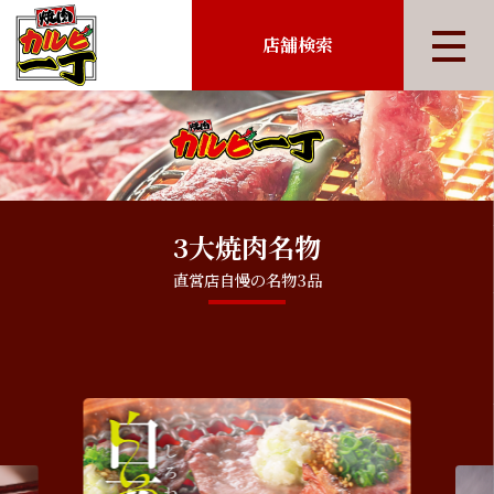
店舗検索
3大焼肉名物
直営店自慢の名物3品