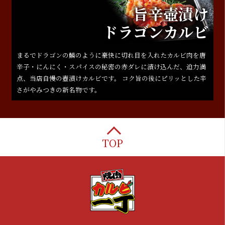
旨辛壺漬け
ドラゴンカルビ
まるでドラゴンの鱗のように豪快に切れ目を入れたカルビ肉を唐
辛子・にんにく・スパイスの秘密の赤ダレに漬け込んだ、迫力満
点、当店自慢の壺漬けカルビです。 コク旨の後にピリッとした辛
さがやみつきの新名物です。
TOP